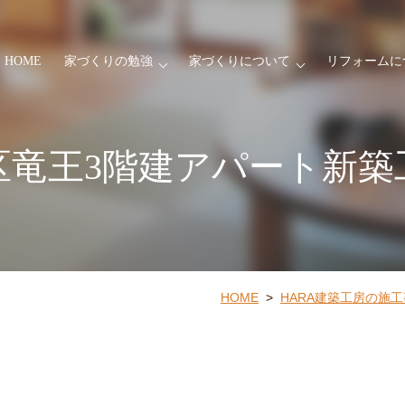
HOME
家づくりの勉強
家づくりについて
リフォームに
区竜王3階建アパート新築
HOME
>
HARA建築工房の施