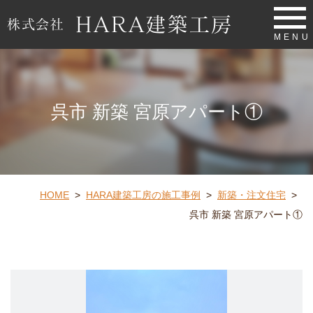
MENU
呉市 新築 宮原アパート①
HOME
>
HARA建築工房の施工事例
>
新築・注文住宅
>
呉市 新築 宮原アパート①