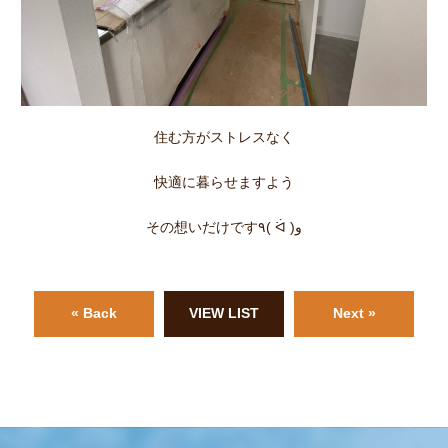
住む方がストレスなく
快適に暮らせますよう
その想いだけです٩( ᐛ )و
« Back
VIEW LIST
Next »