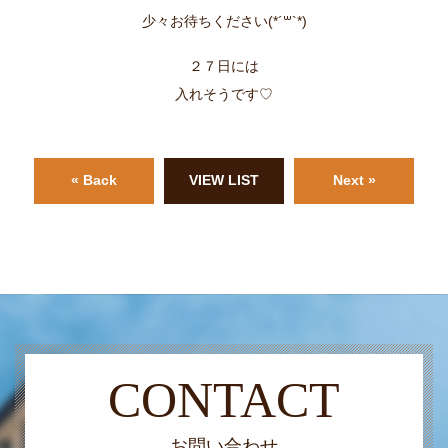
少々お待ちください(*´꒳`*)
２７日には
入れそうです♡
« Back
VIEW LIST
Next »
CONTACT
お問い合わせ