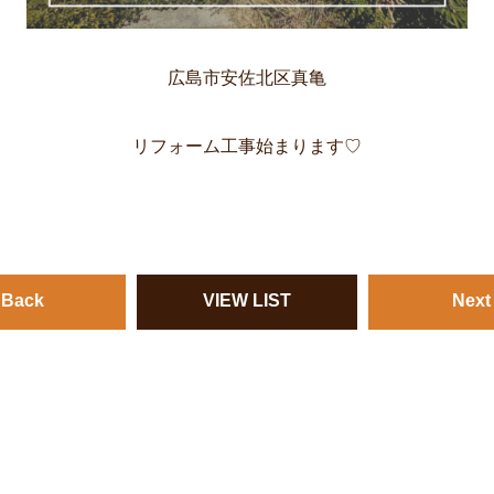
広島市安佐北区真亀
リフォーム工事始まります♡
 Back
VIEW LIST
Next