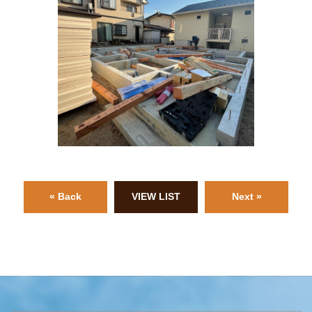
« Back
VIEW LIST
Next »